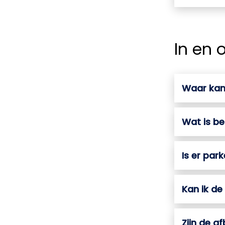
In en
Waar kan 
Wat is be
Is er par
Kan ik de
Zijn de a