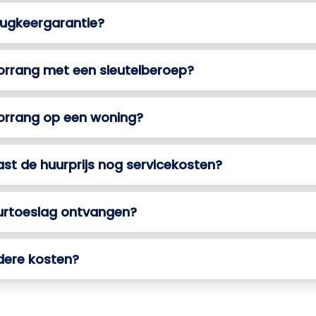
rugkeergarantie?
orrang met een sleutelberoep?
oorrang op een woning?
aast de huurprijs nog servicekosten?
uurtoeslag ontvangen?
ndere kosten?